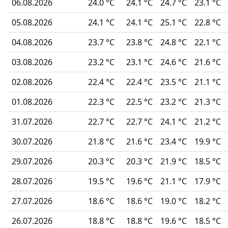
06.08.2026
24.0 °C
24.1 °C
24.7 °C
23.1 °C
05.08.2026
24.1 °C
24.1 °C
25.1 °C
22.8 °C
04.08.2026
23.7 °C
23.8 °C
24.8 °C
22.1 °C
03.08.2026
23.2 °C
23.1 °C
24.6 °C
21.6 °C
02.08.2026
22.4 °C
22.4 °C
23.5 °C
21.1 °C
01.08.2026
22.3 °C
22.5 °C
23.2 °C
21.3 °C
31.07.2026
22.7 °C
22.7 °C
24.1 °C
21.2 °C
30.07.2026
21.8 °C
21.6 °C
23.4 °C
19.9 °C
29.07.2026
20.3 °C
20.3 °C
21.9 °C
18.5 °C
28.07.2026
19.5 °C
19.6 °C
21.1 °C
17.9 °C
27.07.2026
18.6 °C
18.6 °C
19.0 °C
18.2 °C
26.07.2026
18.8 °C
18.8 °C
19.6 °C
18.5 °C