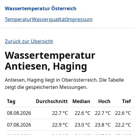
Wassertemperatur Österreich
Temperatur
Wasserqualität
Impressum
Zurück zur Übersicht
Wassertemperatur
Antiesen, Haging
Antiesen, Haging liegt in Oberösterreich. Die Tabelle
zeigt die gespeicherten Messungen.
Tag
Durchschnitt
Median
Hoch
Tief
08.08.2026
22.7 °C
22.6 °C
22.7 °C
22.6 °C
07.08.2026
22.9 °C
23.0 °C
23.8 °C
22.2 °C