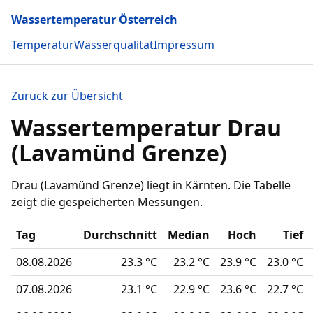
Wassertemperatur Österreich
Temperatur
Wasserqualität
Impressum
Zurück zur Übersicht
Wassertemperatur Drau
(Lavamünd Grenze)
Drau (Lavamünd Grenze) liegt in Kärnten. Die Tabelle
zeigt die gespeicherten Messungen.
Tag
Durchschnitt
Median
Hoch
Tief
08.08.2026
23.3 °C
23.2 °C
23.9 °C
23.0 °C
07.08.2026
23.1 °C
22.9 °C
23.6 °C
22.7 °C