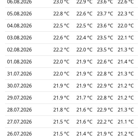
06.08.2026
23.0 °C
22.9 °C
23.6 °C
22.6 °C
05.08.2026
22.8 °C
22.6 °C
23.7 °C
22.3 °C
04.08.2026
22.5 °C
22.5 °C
23.6 °C
22.0 °C
03.08.2026
22.6 °C
22.4 °C
23.5 °C
22.1 °C
02.08.2026
22.2 °C
22.0 °C
23.5 °C
21.3 °C
01.08.2026
22.0 °C
21.9 °C
22.6 °C
21.4 °C
31.07.2026
22.0 °C
21.9 °C
22.8 °C
21.3 °C
30.07.2026
21.9 °C
21.9 °C
22.9 °C
21.2 °C
29.07.2026
21.9 °C
21.7 °C
22.8 °C
21.2 °C
28.07.2026
21.8 °C
21.6 °C
22.9 °C
21.3 °C
27.07.2026
21.5 °C
21.6 °C
22.2 °C
21.1 °C
26.07.2026
21.5 °C
21.4 °C
21.9 °C
21.2 °C