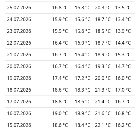
25.07.2026
16.8 °C
16.8 °C
20.3 °C
13.5 °C
24.07.2026
15.9 °C
15.6 °C
18.7 °C
13.4 °C
23.07.2026
15.9 °C
15.6 °C
18.5 °C
13.9 °C
22.07.2026
16.4 °C
16.0 °C
18.7 °C
14.4 °C
21.07.2026
16.7 °C
16.4 °C
18.9 °C
15.3 °C
20.07.2026
16.7 °C
16.4 °C
19.3 °C
14.7 °C
19.07.2026
17.4 °C
17.2 °C
20.0 °C
16.0 °C
18.07.2026
18.6 °C
18.3 °C
21.3 °C
17.0 °C
17.07.2026
18.8 °C
18.6 °C
21.4 °C
16.7 °C
16.07.2026
19.0 °C
18.9 °C
21.6 °C
16.8 °C
15.07.2026
18.6 °C
18.4 °C
22.1 °C
16.2 °C