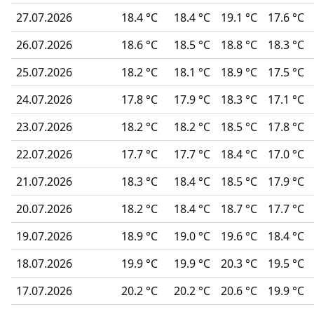
27.07.2026
18.4 °C
18.4 °C
19.1 °C
17.6 °C
26.07.2026
18.6 °C
18.5 °C
18.8 °C
18.3 °C
25.07.2026
18.2 °C
18.1 °C
18.9 °C
17.5 °C
24.07.2026
17.8 °C
17.9 °C
18.3 °C
17.1 °C
23.07.2026
18.2 °C
18.2 °C
18.5 °C
17.8 °C
22.07.2026
17.7 °C
17.7 °C
18.4 °C
17.0 °C
21.07.2026
18.3 °C
18.4 °C
18.5 °C
17.9 °C
20.07.2026
18.2 °C
18.4 °C
18.7 °C
17.7 °C
19.07.2026
18.9 °C
19.0 °C
19.6 °C
18.4 °C
18.07.2026
19.9 °C
19.9 °C
20.3 °C
19.5 °C
17.07.2026
20.2 °C
20.2 °C
20.6 °C
19.9 °C