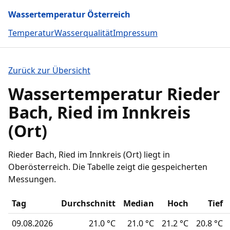
Wassertemperatur Österreich
Temperatur
Wasserqualität
Impressum
Zurück zur Übersicht
Wassertemperatur Rieder
Bach, Ried im Innkreis
(Ort)
Rieder Bach, Ried im Innkreis (Ort) liegt in
Oberösterreich. Die Tabelle zeigt die gespeicherten
Messungen.
Tag
Durchschnitt
Median
Hoch
Tief
09.08.2026
21.0 °C
21.0 °C
21.2 °C
20.8 °C